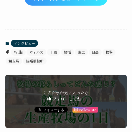
インタビュー
Wills
ウィルズ
十勝
婚活
帯広
日高
牧場
競走馬
結婚相談所
この記事が気に入ったら
フォローしてね！
Follow Me