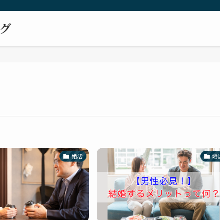
ログ
婚活
婚