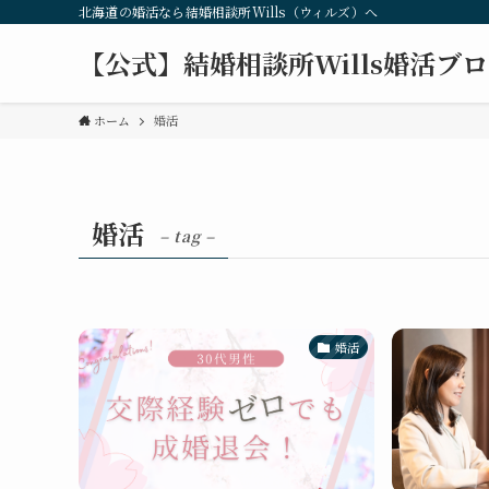
北海道の婚活なら結婚相談所Wills（ウィルズ）へ
【公式】結婚相談所Wills婚活ブ
ホーム
婚活
婚活
– tag –
婚活