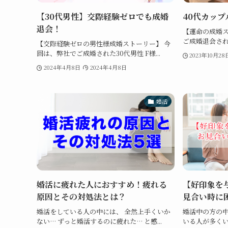
【30代男性】交際経験ゼロでも成婚
40代カッ
退会！
【運命の成婚ス
ご成婚退会された
【交際経験ゼロの男性様成婚ストーリー】 今
回は、弊社でご成婚された30代男性 F様...
2023年10月28
2024年4月8日
2024年4月8日
婚活
婚活に疲れた人におすすめ！疲れる
【好印象を
原因とその対処法とは？
見合い時に
婚活をしている人の中には、 全然上手くいか
婚活中の方の
ない… ずっと婚活するのに疲れた… と感...
いる人が多くいま