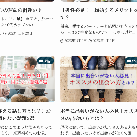
プルの運命の出逢い♪
【男性必見！】結婚するメリット
て？
トーリー♥】 今回は、弊社で
40代カップルの...
将来、愛するパートナーと結婚ができるの
ら、それは幸せなものです。 しかし近年...
日
2023年10月28日
2023年1月12日
2023年1月12日
婚活
婚
与える話し方とは？】お
本当に出会いがない人必見｜オス
困らない話題5選
メの出会い方とは？
中にはこのような悩みをもって
現代において、出会いがたくさんある人も
す。 来週初めてのお見...
れば、出会いたいけど出会いがなくて困...